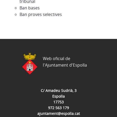
tribunal
Ban bases
Ban proves selectives
Web oficial de
l'Ajuntament d'Espolla
C/ Amadeu Sudrià, 3
Espolla
17753
972 563 179
ajuntament@espolla.cat